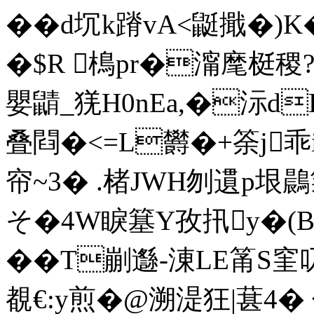
��d坈k蹐vA<鼮擑�)K
�$R 樢pr�澝麾梃稷?
嬰鼱_猐H0nEa,�沶d
叠閰�<=L欝�+筡j乖i
帘~3� .楮JWH刎遦p
そ�4W睙簊Y孜扟y�(B徇�
�� T剻邎-涷LE筩S窐
覩€:y煎�@溯湜狂|葚4� 