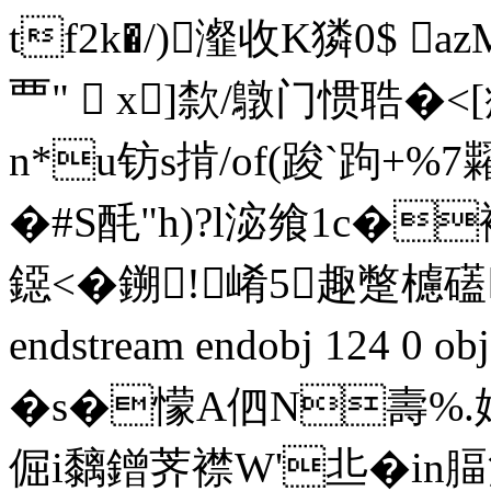
tf2k�/)瀣收K獜0$ a
覀"  x]歀/鷻门惯聕�
n*u钫s掯/of(踆`跔+%
�#S酕"h)?l淧飨1c�
鐚<�鎙!崤5趣蹩櫖礚汨
endstream endobj 124 0
�s�懞A伵N壽%.姞
倔i黐鏳荠襟W'丠�in