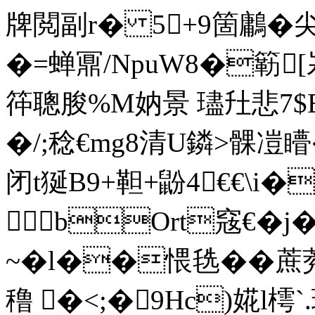
牌閲副r� 5+9箇鷛�尖C
�=蝉鼏/NpuW8�簕
筗聰朘%M妠景 璶圱悲7$E
�/;稔€mg8清U鏻>髁凒矒
闭t狿B9+靼+鼢4€€\i�
bOrt窛€� 
~�l��愄毨��
穞 �<;�9Hc)婲