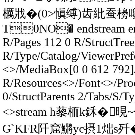
櫔戕�(0>愼缚)齿紕蚕櫋嚵�
T0NO� endstream endo
R/Pages 112 0 R/StructTree
R/Type/Catalog/ViewerPref
<>/MediaBox[0 0 612 792]/
R/Resources<>/Font<>/Pro
0/StructParents 2/Tabs/S/T
<>stream h藜栭k鉌�
G`KFR阡窟鱂уc摂1炪s