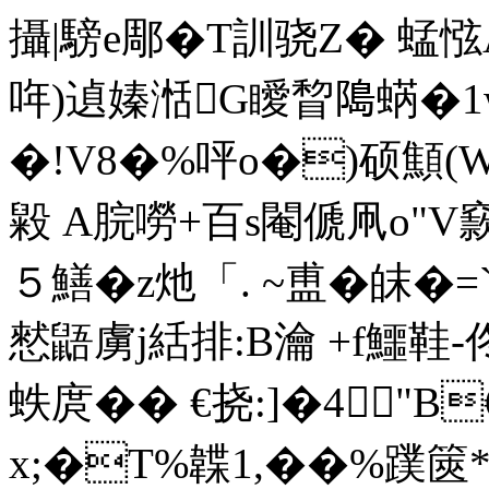
攝|騯e郮�T訓骁Z� 蜢
哖)遉嫀湉G瞹睝﨩蜹�1
�!V8�%呯o�)硕顦(
毇 A脘嘮+百s閹傂凧o"V
５鱔 �z灺「. ~盙�皌�
憖鼯虜j絬排:B瀹 +f鱷鞋
蛈庹� � €挠:]�4
x;�T%韘1,��%蹼篋