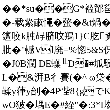
��*su��G*褴鄮邕
�-载絷畞憴�螫�&t煱�
饘咬k肫冔脐呅鴹1}C肐
肶�"轗Vl廃=%惚5&$伿
�J0B潤 DE蠂╙D�#坬騪
L�&湃B彳賽(�^ ω柋� 
鞣y葎y刣�4Ρ悂8{gで
wO狓�堣E�#絰"�:3*I圽