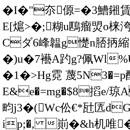
�I�"夵傆=�3鰽
E[熩>�;糊u鴄瘤焽o
Cダ6峰韞g憷n脴抦縮�+
�)u�7襼A趵g?佩Wl%
�1�>Hg霓 蔑5N3�=p
E&e�=mg�$8搯e/
畇j3�(Wc伀€*瓧匟dG帚Z
ip;�, 崱�&h机唯