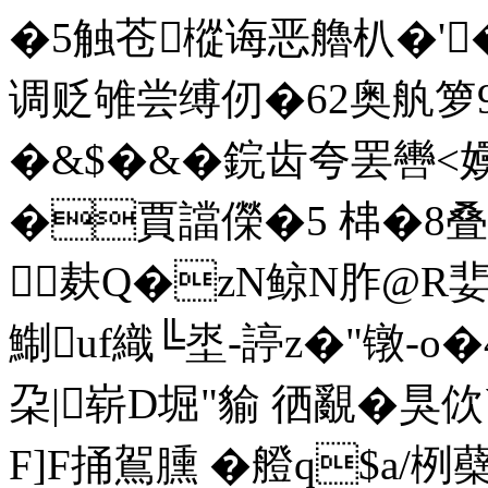
�5触苍樅诲恶艪朳�'
调贬雊尝缚仞�62奥舧箩
�&$�&�鋎齿夸罢轡<嬽�
�賈譡儝�5 梙�8叠C
麸Q�zN鲸N胙@R婓
鯯uf織╚埊-諪z�"镦-o�
朶|崭D堀"貐 徆覶�狊佽
F]F捅鴐臐 �艠q$a