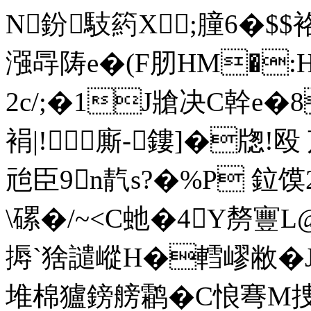
N鈖馶箹X;膧6�$
漒冔陦e�(F肕HM�:
2 c/;�1J牄 决C幹
裐|!廝-鏤]�牎!殴 
兘臣9n靔s?�%P 鉝馍
\磥�/~< C虵�4 Y剺寷L
搙`猞譴嵷H�轌嵺敝�J?
堆棉獹鎊艕鹴�C悢弿M捜