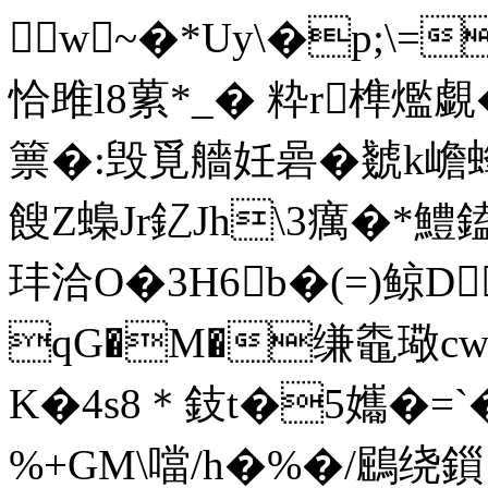
w~�*Uy\�p;\=
恰雎l8蔂*_� 粋r榫爁覷�
篻�:毁覓艢妊碞�虦k嶦蜂
餿Z蟂Jr釔Jh\3癘�*鱧
玤洽O�3H6b�(=)鲸D
qG�M�缣鼄璥cw_
K�4s8＊鈘t�5孈�=`�
%+GM\噹/h�%�/鶌绕