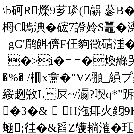
\b砢R爃9芗疄(髜 蔘B
栂C嘕淟�硡7證姈$鼉�滦7
_gG'鹛餌儕F仼豿徵磧湩�,
_�>i�= =�煥縧哭�
�%� /柵x盫�"VZ頨_縜
綏趔敚L屎~/瀱?喫q*"跅
�3�&--H沲痱火銵9
蜬;徍�&舀Z鹱耥漼�珏