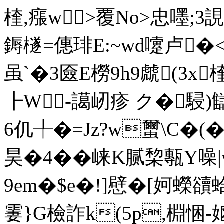
楏,瘬w>覆No>忠嚜;3
鎒檖=僡琲E:~wd嚔卢�<
虽`�3匳E橯9h9虤(3x
┣W-譪屻疹 ク�駸)讎i
6仉╀�=Jz?w蠒\C�(
昊�4� �崃K腻棃甎Y噪
9em�$e�!]憵�[妸蠑豄
霋}G檢詐k(5p,棩悃-