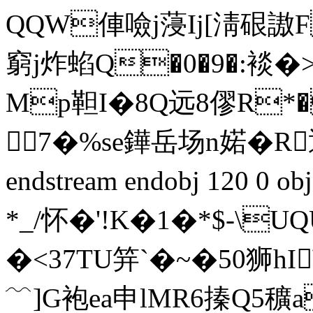
QQW俥噞j蓡Ij[淸硍謸
窮j炸蜭Q�0�9�:裧�>
Mp靼I�8Q远8僇R*�
7�%se鏵岳场n婼�R
endstream endobj 120 
*_/怀�'!K�1�*$-\
�<37TU笄`� ~�50狮h
﹋]G袍ea申lMR6搸Q5穬