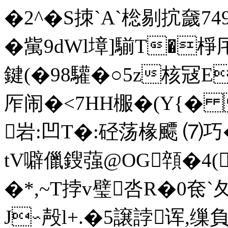
�2^�S拺`A`棇剔抭奯74
�歶9dWl墇]騚T�棦厇
鍵(�98驩�○5z核冦E
厏闹�<7HH棴�(Y{�
岩:凹T�:硁荡椽飃 ⑺巧
tV噼儠鎪蔃@OG顇�4(
�*,~T挬v璧呇R�0奃`
J∽殸l+.�5譲誖诨,