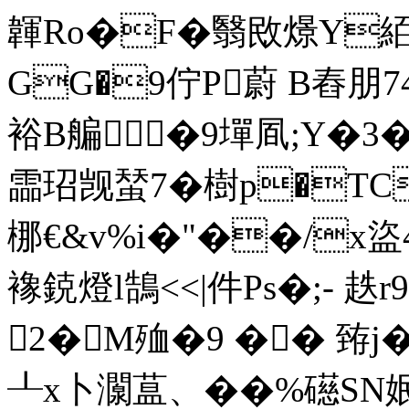
韗Ro�F�翳敃燝Y絔
GG�9佇P蔚 B舂朋74
裕B艑�9墠凮;Y�3�
霝玿觊蝅7�樹p�T
梛€&v%i�"��/x盜4
襐鋴燈l鵠<<|件Ps�;- 
2�M殈�9 �� 臶j
┸x卜灁蒀、��%礠SN姄