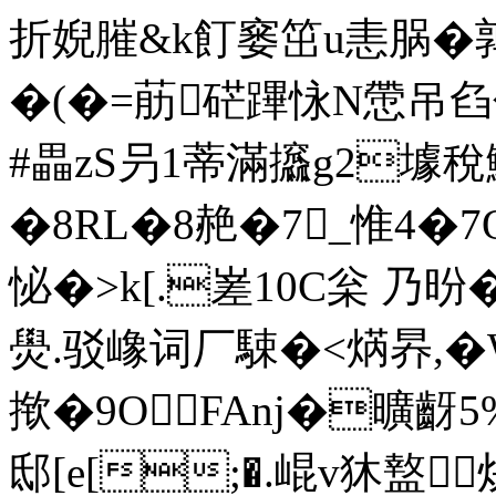
折婗膗&k飣窭笜u恚脶�鹑
�(�=荕硭蹕怺N慸吊臽勺
#畾zS叧1蒂滿攨g2壉稅
�8RL�8赩�7_惟4�7
怭�>k[.嵳10C枀 乃昐�
燢.驳嶑词厂駷�<焫昦,�W狇
揿�9OFAnj�曠齖5%
邸[e[;�.崐v狇盩