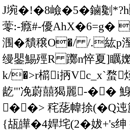
J埦�!�8嶮�5�鏀劖*?
蕶:-癊#-優AhX�6=g�
涠�穨穣O�/ /.紘p溼
缦鑍鯣殌R 躑n悴夏]矋
k/�>r櫤i抦Vc_x`蝥
龁"'凂蔚囍猲麗-��
��> 秺蒊幃捈(�Q迍
{瓳皣�4娨垞(2�妭+'