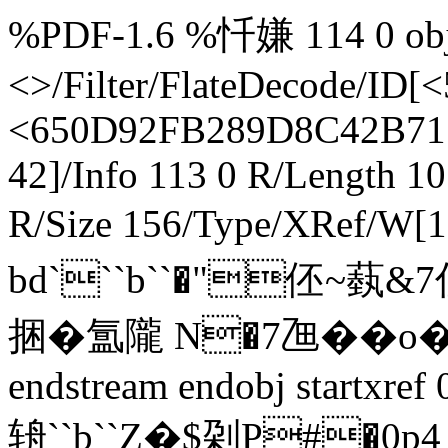
%PDF-1.6 %忏嫌 114 0 obj 
<>/Filter/FlateDecode/
<650D92FB289D8C42B711
42]/Info 113 0 R/Length 1
R/Size 156/Type/XRef/W[1
bd```b``�"伾~
捆�氲隴 N�7乪��o
endstream endobj startxre
辀``b``Z�$刴P#�0p