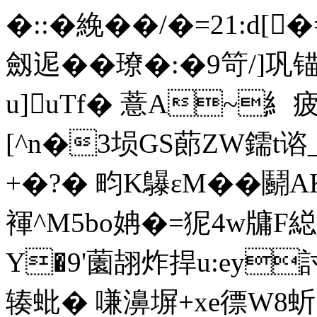
�::�絻��/�=21:d[
劔迡��璙�:�9笴/]巩
u]uTf� 薏A~糹疲
[^n�3埙GS蓈ZW鑐t谘_
+�?� 畇K鸔εM��
褌^M5bo姌�=狔4w牗
Y�9'薗翓炸捍u:ey
辏蚍� 嗛濞塀+xe徱W8蚚;岨