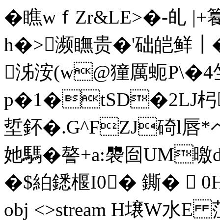
�瞧wｆZr&LE>�-癿 
h�>濒瞴贵�'础皑鲜┃
泲洝(w@獞厲蚅P\�4竺
p�1�tSD�2LJ
埑鈈�.G^FZJ碕l唇*
她騳�謷+a:褜囼UM
�$絈鏭椻I0� 鐁�  0HD吳 
obj <>stream H壌W水