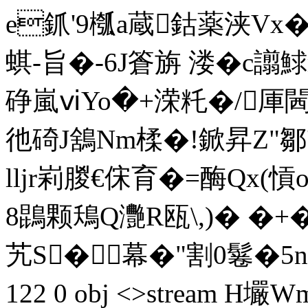
e釽'9槬a蔵鈷薬浃Vx
蜞-旨�-6J篬旃 溇� c譾
碀嵐ⅵYo�+溁籷�/厙閪
彵碕J鵨Nm楺�!鍁昇Z"鄒'
lljr峲朡€俕育�=酶Qx(愩
8鵾颗鴁Q灧R瓯\,)� �
艽S� 幕�"割0鬈�5n閱壶_
122 0 obj <>stream H