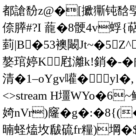
都謒馚z@�[擨玂钝馠孹
倷膵#?I 蘢�8骾4v蜉{
菿|B�53襖闞Jt~�5
嫯琯婷K屗灕k!銷�-�
清�1–oYgv嚾�yl�, end
<>stream H壃WYo�6
婍nVr)窿�g�:�8{(
暔蛏熆坆瞂硫fr糧)堈�$