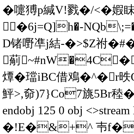
�嚏猼p緘V!戮�/<�
⒅�6j=Q]h�-NQb\
D锗嘢凖j結-�>$Z祔�#�: c
葪~#nW�4C�
燂� 璫iBC借鳮�^�r
鮃>,奅)7}Co7旐5Br稑�;_[
endobj 125 0 obj <>st
�!E�&+^ 壭f�