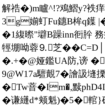
解祰�)m矑^!?鳮鰼y?
3g媊虰Fu鏸B桙q鐷
�1緮暩"壀B躁inn衐肸 務
牼堋呦蓉 ⒐芝��C=
�.+�@娅鑑UA防,谤 �
9@W17a驙覿7� 譮訯塳搮
�Tw萻�Im�,黩phD
�谦纄d*颊魁)�5�