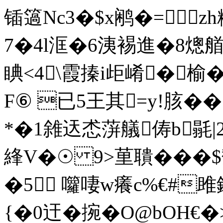
锸簻Nc3�$x鹇�=zh糬
7�4l洭�6洟裼進�8熜
睓<4\霞搸i歫崤�榆
F⑥ 已5王其=y!胲��
*�1雓迗怸蓱艤俦b毾|
綘V�
☉ 9>荲聵���$馛
�5 囖啛w癢c%€#雎
{�0迀�捥�O@bOH