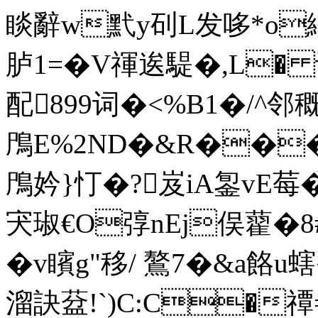
睒辭w黓y矵L发哆*o繹扼
胪1=�V禈逘騠�,L�
配899词�<%B1�/^邻
鳲E%2ND�&R���
鳲妗}忊� ?岌iA銞vE莓�
宊琡€O弴nEj俣藋�8#
� v矉g"移/ 鷔7�&a餎
溜訣葐!`)C:C�禫