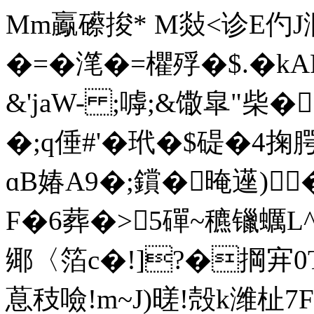
Mm鸁礤捘* M敥<诊E仢J溷
�=� 滗�=欋殍�$.�kA
&'jaW- ;嘑;&馓皐"柴�
�;q倕#'�玳�$碮�4掬
ɑB媋A9�;鑜�晻 遳)
F�6葬�>5磾~穮镴蠣L
鄊〈箔c�!]?�掆宑0T
蒠秓噞!m~J)暛!殻k潍杫7F