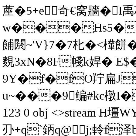
蓙�5+e奇€窝牆�I
w���Hs5�~
餔閼~'V}7�7朼�<檋餅�
麲3xN�8F帴
k娨� E
9Υ�f�fO羜扁Jr
u~�
��9鳊#kc橔I�l�
123 0 obj <>stream
刅+q`鈵q@j;軨f泽