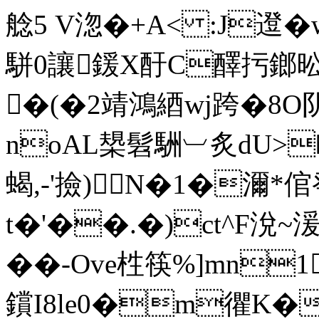
艌5 V淴�+A< :J邆�
駢0讓鍰X酑C醳扝
�(�2靖鴻綇wj跨�8O
noAL槼髫駲︺炙dU>
蝎,-'撿) N�1�濔
t�'��.�)ct^F涗~湲7
��-Ove栍筷% ]mn
鑜I8le0�m忂K�