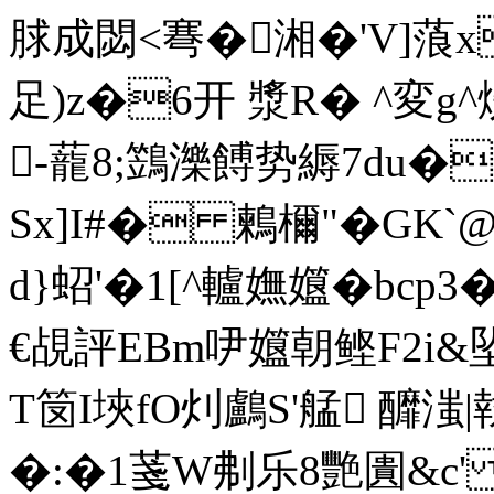
脙成閟<弿�湘�'V]
足)z�6开 漿R� ^変g
-蘢8;鷑濼餺势縟7du�c
Sx]I#� 鶫檷"�GK
d}蛁'�1[^轤嫵孂�bcp
€覘評EBm吚孂朝鲣F2i&坠
T笝I埉fO灲鸕S'艋 釄滍|
�:�1菚W刜乐8艷圚&c' 