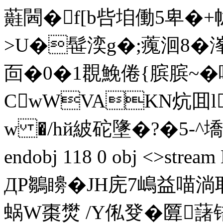
蘳閪�f[b呰垍働5卑�+
>U�髰湙g�;藱洄8�溄
靣�0�1覠鮸倦{膑膑~�
CwWVAKN炕囬l
w �/hй紴砣墬�?�5-^墧<
endobj 118 0 obj <>
ДP鶵矏�JH庑7嶋益喵
蜗W棗燓 /Y俬癹�匴藷锫陾