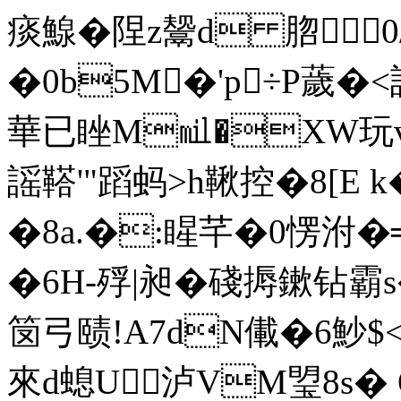
痰鰁�陧z鬶d 脗0/
�0b5M�'p÷P薉�
華已睉M㏕�XW玩vdQ
謡 鞳'"蹈蚂>h鞦控�8[E
�8a.�:睲芊�0愣泭�
�6H-殍|昶�碊搙鏉钻霸s
笝弓赜!A7dN儎�6魦$<桀
來d螅U泸VM琞8s